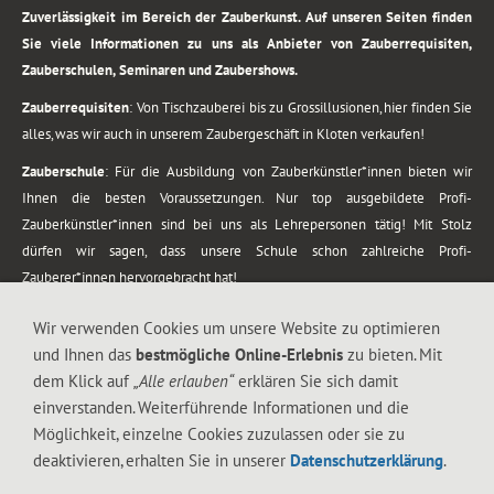
Zuverlässigkeit im Bereich der Zauberkunst. Auf unseren Seiten finden
Sie viele Informationen zu uns als Anbieter von Zauberrequisiten,
Zauberschulen, Seminaren und Zaubershows.
Zauberrequisiten
: Von Tischzauberei bis zu Grossillusionen, hier finden Sie
alles, was wir auch in unserem Zaubergeschäft in Kloten verkaufen!
Zauberschule
: Für die Ausbildung von Zauberkünstler*innen bieten wir
Ihnen die besten Voraussetzungen. Nur top ausgebildete Profi-
Zauberkünstler*innen sind bei uns als Lehrepersonen tätig! Mit Stolz
dürfen wir sagen, dass unsere Schule schon zahlreiche Profi-
Zauberer*innen hervorgebracht hat!
Zaubershows
: Grosses Repertoire an Zaubershows, diese erstrecken sich
Wir verwenden Cookies um unsere Website zu optimieren
vom Kinderprogramm bis zur Tischzauberei. Lassen Sie sich faszinieren von
und Ihnen das
bestmögliche Online-Erlebnis
zu bieten. Mit
meiner Zauber-Sprech-Show, angerührt mit sprachlichen Sequenzen,
dem Klick auf
„Alle erlauben“
erklären Sie sich damit
gewürzt mit Gags und visuellen Illusionen wie Kaninchen, Vasen, Seilen,
einverstanden. Weiterführende Informationen und die
Flüssigkeit, Seidentuch, Zauberstab, Rose und Gurken.
Möglichkeit, einzelne Cookies zuzulassen oder sie zu
.
deaktivieren, erhalten Sie in unserer
Datenschutzerklärung
.