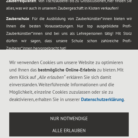
Zauberrequisiten
: Von Tischzauberei bis zu Grossillusionen, hier finden Sie
alles, was wir auch in unserem Zaubergeschäft in Kloten verkaufen!
Zauberschule
: Für die Ausbildung von Zauberkünstler*innen bieten wir
Ihnen die besten Voraussetzungen. Nur top ausgebildete Profi-
Zauberkünstler*innen sind bei uns als Lehrepersonen tätig! Mit Stolz
dürfen wir sagen, dass unsere Schule schon zahlreiche Profi-
Zauberer*innen hervorgebracht hat!
Zaubershows
: Grosses Repertoire an Zaubershows, diese erstrecken sich
Wir verwenden Cookies um unsere Website zu optimieren
vom Kinderprogramm bis zur Tischzauberei. Lassen Sie sich faszinieren von
und Ihnen das
bestmögliche Online-Erlebnis
zu bieten. Mit
meiner Zauber-Sprech-Show, angerührt mit sprachlichen Sequenzen,
dem Klick auf
„Alle erlauben“
erklären Sie sich damit
gewürzt mit Gags und visuellen Illusionen wie Kaninchen, Vasen, Seilen,
einverstanden. Weiterführende Informationen und die
Flüssigkeit, Seidentuch, Zauberstab, Rose und Gurken.
Möglichkeit, einzelne Cookies zuzulassen oder sie zu
.
deaktivieren, erhalten Sie in unserer
Datenschutzerklärung
.
Alle Rechte vorbehalten. © 1988-2026 Magic Zylinder
NUR NOTWENDIGE
.
ALLE ERLAUBEN
044 813 67 40
Flughafenstrasse 4, 8302 Kloten