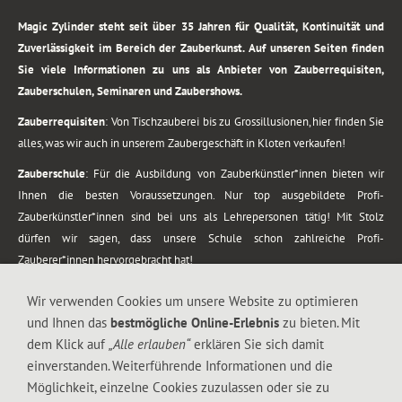
Magic Zylinder steht seit über 35 Jahren für Qualität, Kontinuität und
Zuverlässigkeit im Bereich der Zauberkunst. Auf unseren Seiten finden
Sie viele Informationen zu uns als Anbieter von Zauberrequisiten,
Zauberschulen, Seminaren und Zaubershows.
Zauberrequisiten
: Von Tischzauberei bis zu Grossillusionen, hier finden Sie
alles, was wir auch in unserem Zaubergeschäft in Kloten verkaufen!
Zauberschule
: Für die Ausbildung von Zauberkünstler*innen bieten wir
Ihnen die besten Voraussetzungen. Nur top ausgebildete Profi-
Zauberkünstler*innen sind bei uns als Lehrepersonen tätig! Mit Stolz
dürfen wir sagen, dass unsere Schule schon zahlreiche Profi-
Zauberer*innen hervorgebracht hat!
Zaubershows
: Grosses Repertoire an Zaubershows, diese erstrecken sich
Wir verwenden Cookies um unsere Website zu optimieren
vom Kinderprogramm bis zur Tischzauberei. Lassen Sie sich faszinieren von
und Ihnen das
bestmögliche Online-Erlebnis
zu bieten. Mit
meiner Zauber-Sprech-Show, angerührt mit sprachlichen Sequenzen,
dem Klick auf
„Alle erlauben“
erklären Sie sich damit
gewürzt mit Gags und visuellen Illusionen wie Kaninchen, Vasen, Seilen,
einverstanden. Weiterführende Informationen und die
Flüssigkeit, Seidentuch, Zauberstab, Rose und Gurken.
Möglichkeit, einzelne Cookies zuzulassen oder sie zu