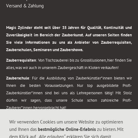
Versand & Zahlung
.
Magic Zylinder steht seit über 35 Jahren für Qualität, Kontinuität und
Zuverlässigkeit im Bereich der Zauberkunst. Auf unseren Seiten finden
Sie viele Informationen zu uns als Anbieter von Zauberrequisiten,
Zauberschulen, Seminaren und Zaubershows.
Zauberrequisiten
: Von Tischzauberei bis zu Grossillusionen, hier finden Sie
alles, was wir auch in unserem Zaubergeschäft in Kloten verkaufen!
Zauberschule
: Für die Ausbildung von Zauberkünstler*innen bieten wir
Ihnen die besten Voraussetzungen. Nur top ausgebildete Profi-
Zauberkünstler*innen sind bei uns als Lehrepersonen tätig! Mit Stolz
dürfen wir sagen, dass unsere Schule schon zahlreiche Profi-
Zauberer*innen hervorgebracht hat!
Zaubershows
: Grosses Repertoire an Zaubershows, diese erstrecken sich
Wir verwenden Cookies um unsere Website zu optimieren
vom Kinderprogramm bis zur Tischzauberei. Lassen Sie sich faszinieren von
und Ihnen das
bestmögliche Online-Erlebnis
zu bieten. Mit
meiner Zauber-Sprech-Show, angerührt mit sprachlichen Sequenzen,
dem Klick auf
„Alle erlauben“
erklären Sie sich damit