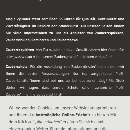
.
Magic Zylinder steht seit über 35 Jahren für Qualität, Kontinuität und
Zuverlässigkeit im Bereich der Zauberkunst. Auf unseren Seiten finden
Sie viele Informationen zu uns als Anbieter von Zauberrequisiten,
Zauberschulen, Seminaren und Zaubershows.
Zauberrequisiten
: Von Tischzauberei bis zu Grossillusionen, hier finden Sie
alles, was wir auch in unserem Zaubergeschäft in Kloten verkaufen!
Zauberschule
: Für die Ausbildung von Zauberkünstler*innen bieten wir
Ihnen die besten Voraussetzungen. Nur top ausgebildete Profi-
Zauberkünstler*innen sind bei uns als Lehrepersonen tätig! Mit Stolz
dürfen wir sagen, dass unsere Schule schon zahlreiche Profi-
Zauberer*innen hervorgebracht hat!
Zaubershows
: Grosses Repertoire an Zaubershows, diese erstrecken sich
Wir verwenden Cookies um unsere Website zu optimieren
vom Kinderprogramm bis zur Tischzauberei. Lassen Sie sich faszinieren von
und Ihnen das
bestmögliche Online-Erlebnis
zu bieten. Mit
meiner Zauber-Sprech-Show, angerührt mit sprachlichen Sequenzen,
dem Klick auf
„Alle erlauben“
erklären Sie sich damit
gewürzt mit Gags und visuellen Illusionen wie Kaninchen, Vasen, Seilen,
einverstanden. Weiterführende Informationen und die