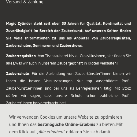
Versand & Zahlung
.
Magic Zylinder steht seit über 35 Jahren für Qualität, Kontinuität und
Zuverlässigkeit im Bereich der Zauberkunst. Auf unseren Seiten finden
Sie viele Informationen zu uns als Anbieter von Zauberrequisiten,
Zauberschulen, Seminaren und Zaubershows.
Zauberrequisiten
: Von Tischzauberei bis zu Grossillusionen, hier finden Sie
alles, was wir auch in unserem Zaubergeschäft in Kloten verkaufen!
Zauberschule
: Für die Ausbildung von Zauberkünstler*innen bieten wir
Ihnen die besten Voraussetzungen. Nur top ausgebildete Profi-
Zauberkünstler*innen sind bei uns als Lehrepersonen tätig! Mit Stolz
dürfen wir sagen, dass unsere Schule schon zahlreiche Profi-
Zauberer*innen hervorgebracht hat!
Zaubershows
: Grosses Repertoire an Zaubershows, diese erstrecken sich
Wir verwenden Cookies um unsere Website zu optimieren
vom Kinderprogramm bis zur Tischzauberei. Lassen Sie sich faszinieren von
und Ihnen das
bestmögliche Online-Erlebnis
zu bieten. Mit
meiner Zauber-Sprech-Show, angerührt mit sprachlichen Sequenzen,
dem Klick auf
„Alle erlauben“
erklären Sie sich damit
gewürzt mit Gags und visuellen Illusionen wie Kaninchen, Vasen, Seilen,