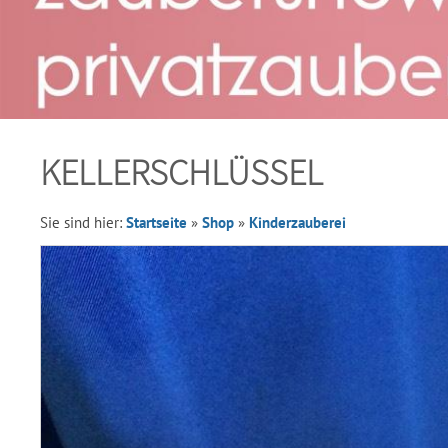
KELLERSCHLÜSSEL
Sie sind hier:
Startseite
»
Shop
»
Kinderzauberei