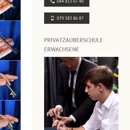
044 813 67 40
079 583 86 87
PRIVATZAUBERSCHULE
ERWACHSENE