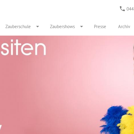
044
Zauberschule
Zaubershows
Presse
Archiv