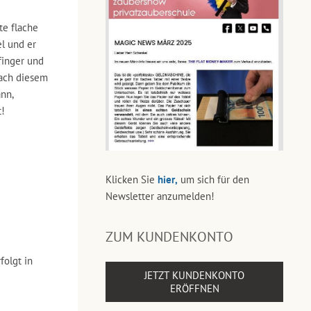
te flache
el und er
finger und
Nach diesem
nn,
t!
Klicken Sie
hier,
um sich für den
Newsletter anzumelden!
ZUM KUNDENKONTO
folgt in
JETZT KUNDENKONTO
ERÖFFNEN