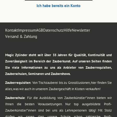
Ich habe bereits ein Konto
Kontakt
Impressum
AGB
Datenschutz
Hilfe
Newsletter
Versand & Zahlung
.
Magic Zylinder steht seit über 35 Jahren für Qualität, Kontinuität und
Zuverlässigkeit im Bereich der Zauberkunst. Auf unseren Seiten finden
Sie viele Informationen zu uns als Anbieter von Zauberrequisiten,
Zauberschulen, Seminaren und Zaubershows.
Zauberrequisiten
: Von Tischzauberei bis zu Grossillusionen, hier finden Sie
alles, was wir auch in unserem Zaubergeschäft in Kloten verkaufen!
Zauberschule
: Für die Ausbildung von Zauberkünstler*innen bieten wir
Ihnen die besten Voraussetzungen. Nur top ausgebildete Profi-
Zauberkünstler*innen sind bei uns als Lehrepersonen tätig! Mit Stolz
dürfen wir sagen, dass unsere Schule schon zahlreiche Profi-