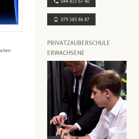
044 813 67 40
079 583 86 87
PRIVATZAUBERSCHULE
ochen
ERWACHSENE