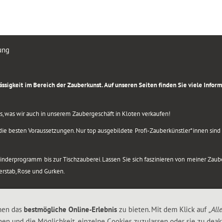
ung
rlässigkeit im Bereich der Zauberkunst. Auf unseren Seiten finden Sie viele Info
lles, was wir auch in unserem Zaubergeschäft in Kloten verkaufen!
ie besten Voraussetzungen. Nur top ausgebildete Profi-Zauberkünstler*innen sind b
 Kinderprogramm bis zur Tischzauberei. Lassen Sie sich faszinieren von meiner Za
berstab, Rose und Gurken.
nen das
bestmögliche Online-Erlebnis
zu bieten. Mit dem Klick auf
„All
nen und die Möglichkeit, einzelne Cookies zuzulassen oder sie zu deakt