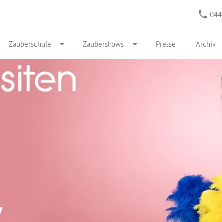
044
Zauberschule
Zaubershows
Presse
Archiv