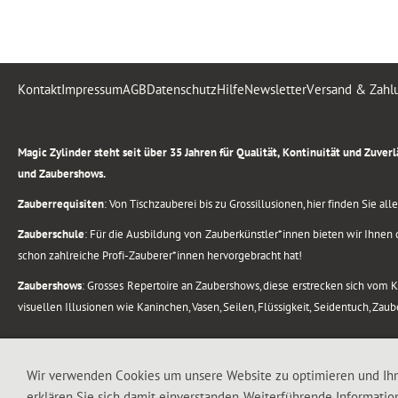
Kontakt
Impressum
AGB
Datenschutz
Hilfe
Newsletter
Versand & Zahl
.
Magic Zylinder steht seit über 35 Jahren für Qualität, Kontinuität und Zuve
und Zaubershows.
Zauberrequisiten
: Von Tischzauberei bis zu Grossillusionen, hier finden Sie a
Zauberschule
: Für die Ausbildung von Zauberkünstler*innen bieten wir Ihnen d
schon zahlreiche Profi-Zauberer*innen hervorgebracht hat!
Zaubershows
: Grosses Repertoire an Zaubershows, diese erstrecken sich vom
visuellen Illusionen wie Kaninchen, Vasen, Seilen, Flüssigkeit, Seidentuch, Zau
.
Alle Rechte vorbehalten. © 1988-2026 Magic Zylinder
Wir verwenden Cookies um unsere Website zu optimieren und Ih
erklären Sie sich damit einverstanden. Weiterführende Informatio
.