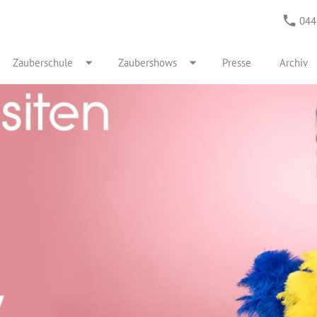
044
Zauberschule
Zaubershows
Presse
Archiv