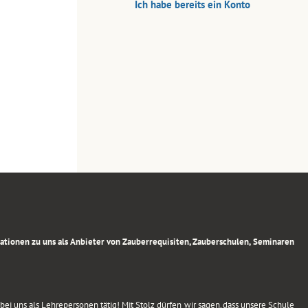
Ich habe bereits ein Konto
rmationen zu uns als Anbieter von Zauberrequisiten, Zauberschulen, Seminaren
ei uns als Lehrepersonen tätig! Mit Stolz dürfen wir sagen, dass unsere Schule