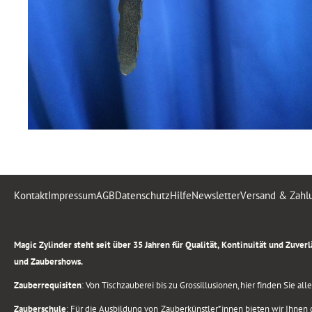
Kontakt
Impressum
AGB
Datenschutz
Hilfe
Newsletter
Versand & Zahl
.
Magic Zylinder steht seit über 35 Jahren für Qualität, Kontinuität und Zuve
und Zaubershows.
Zauberrequisiten
: Von Tischzauberei bis zu Grossillusionen, hier finden Sie a
Zauberschule
: Für die Ausbildung von Zauberkünstler*innen bieten wir Ihnen d