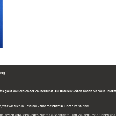
ung
rlässigkeit im Bereich der Zauberkunst. Auf unseren Seiten finden Sie viele Info
lles, was wir auch in unserem Zaubergeschäft in Kloten verkaufen!
ie besten Voraussetzungen. Nur top ausgebildete Profi-Zauberkünstler*innen sind b