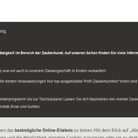
ung
rlässigkeit im Bereich der Zauberkunst. Auf unseren Seiten finden Sie viele Info
lles, was wir auch in unserem Zaubergeschäft in Kloten verkaufen!
ie besten Voraussetzungen. Nur top ausgebildete Profi-Zauberkünstler*innen sind b
 Kinderprogramm bis zur Tischzauberei. Lassen Sie sich faszinieren von meiner Za
berstab, Rose und Gurken.
nen das
bestmögliche Online-Erlebnis
zu bieten. Mit dem Klick auf
„All
nen und die Möglichkeit, einzelne Cookies zuzulassen oder sie zu deakt