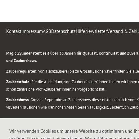
Kontakt
Impressum
AGB
Datenschutz
Hilfe
Newsletter
Versand & Zahl
.
Magic Zylinder steht seit über 35 Jahren für Qualität, Kontinuität und Zuve
und Zaubershows.
Zauberrequisiten
: Von Tischzauberei bis zu Grossillusionen, hier finden Sie a
Zauberschule
: Für die Ausbildung von Zauberkünstler*innen bieten wir Ihnen d
schon zahlreiche Profi-Zauberer*innen hervorgebracht hat!
Zaubershows
: Grosses Repertoire an Zaubershows, diese erstrecken sich vom
visuellen Illusionen wie Kaninchen, Vasen, Seilen, Flüssigkeit, Seidentuch, Zau
.
Alle Rechte vorbehalten. © 1988-2026 Magic Zylinder
Wir verwenden Cookies um unsere Website zu optimieren und Ih
erklären Sie sich damit einverstanden. Weiterführende Informatio
.