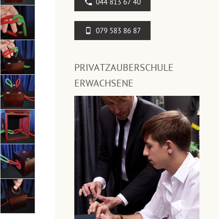
044 813 67 40
079 583 86 87
PRIVATZAUBERSCHULE
ERWACHSENE