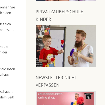
 können Sie
PRIVATZAUBERSCHULE
sich den
KINDER
det sich
Innenseite
en die
n der
 die losen
uschauer
NEWSLETTER NICHT
VERPASSEN
 schauen.
 dem Seil!