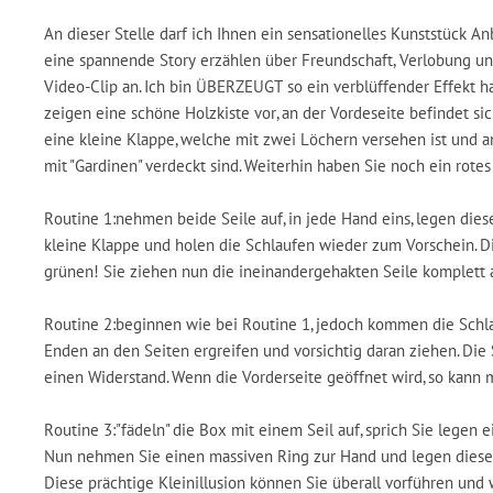
An dieser Stelle darf ich Ihnen ein sensationelles Kunststück A
eine spannende Story erzählen über Freundschaft, Verlobung un
Video-Clip an. Ich bin ÜBERZEUGT so ein verblüffender Effekt 
zeigen eine schöne Holzkiste vor, an der Vordeseite befindet si
eine kleine Klappe, welche mit zwei Löchern versehen ist und a
mit "Gardinen" verdeckt sind. Weiterhin haben Sie noch ein rotes
Routine 1:nehmen beide Seile auf, in jede Hand eins, legen die
kleine Klappe und holen die Schlaufen wieder zum Vorschein. Di
grünen! Sie ziehen nun die ineinandergehakten Seile komplett 
Routine 2:beginnen wie bei Routine 1, jedoch kommen die Schla
Enden an den Seiten ergreifen und vorsichtig daran ziehen. Die
einen Widerstand. Wenn die Vorderseite geöffnet wird, so kann
Routine 3:"fädeln" die Box mit einem Seil auf, sprich Sie legen 
Nun nehmen Sie einen massiven Ring zur Hand und legen diesen 
Diese prächtige Kleinillusion können Sie überall vorführen und 