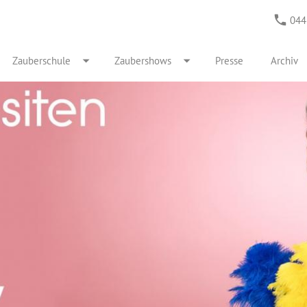
044
Zauberschule
Zaubershows
Presse
Archiv