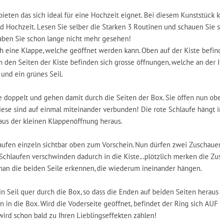
nbieten das sich ideal für eine Hochzeit eignet. Bei diesem Kunststück
d Hochzeit. Lesen Sie selber die Starken 3 Routinen und schauen Sie 
haben Sie schon lange nicht mehr gesehen!
ch eine Klappe, welche geöffnet werden kann. Oben auf der Kiste befin
n den Seiten der Kiste befinden sich grosse öffnungen, welche an der 
 und ein grünes Seil.
se doppelt und gehen damit durch die Seiten der Box. Sie öffen nun ob
ese sind auf einmal miteinander verbunden! Die rote Schlaufe hängt i
aus der kleinen Klappenöffnung heraus.
ufen einzeln sichtbar oben zum Vorschein. Nun dürfen zwei Zuschauer
 Schlaufen verschwinden dadurch in die Kiste...plötzlich merken die Z
 man die beiden Seile erkennen, die wiederum ineinander hängen.
ein Seil quer durch die Box, so dass die Enden auf beiden Seiten heraus
in die Box. Wird die Voderseite geöffnet, befindet der Ring sich AUF
wird schon bald zu Ihren Lieblingseffekten zählen!