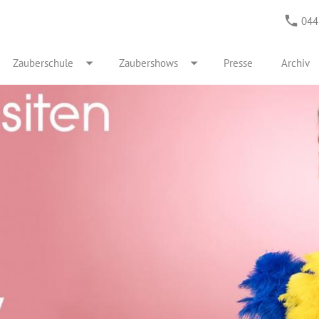
044
Zauberschule
Zaubershows
Presse
Archiv