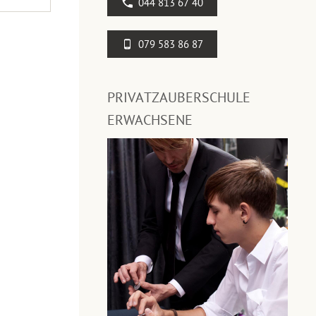
044 813 67 40
079 583 86 87
PRIVATZAUBERSCHULE
ERWACHSENE