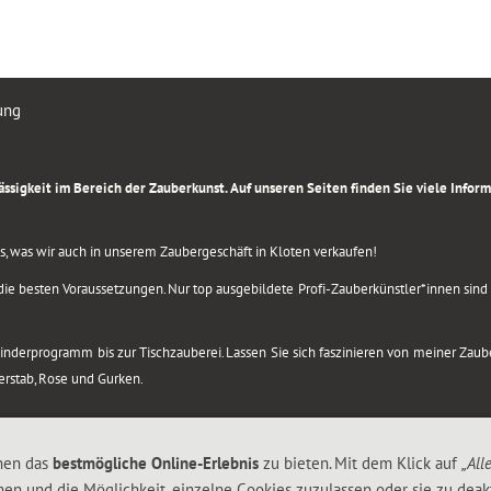
ung
rlässigkeit im Bereich der Zauberkunst. Auf unseren Seiten finden Sie viele Info
lles, was wir auch in unserem Zaubergeschäft in Kloten verkaufen!
ie besten Voraussetzungen. Nur top ausgebildete Profi-Zauberkünstler*innen sind b
 Kinderprogramm bis zur Tischzauberei. Lassen Sie sich faszinieren von meiner Za
berstab, Rose und Gurken.
nen das
bestmögliche Online-Erlebnis
zu bieten. Mit dem Klick auf
„All
nen und die Möglichkeit, einzelne Cookies zuzulassen oder sie zu deakt