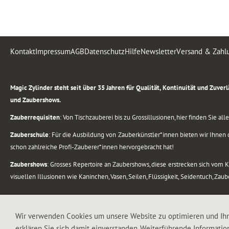
Kontakt
Impressum
AGB
Datenschutz
Hilfe
Newsletter
Versand & Zahl
.
Magic Zylinder steht seit über 35 Jahren für Qualität, Kontinuität und Zuve
und Zaubershows.
Zauberrequisiten
: Von Tischzauberei bis zu Grossillusionen, hier finden Sie a
Zauberschule
: Für die Ausbildung von Zauberkünstler*innen bieten wir Ihnen d
schon zahlreiche Profi-Zauberer*innen hervorgebracht hat!
Zaubershows
: Grosses Repertoire an Zaubershows, diese erstrecken sich vom
visuellen Illusionen wie Kaninchen, Vasen, Seilen, Flüssigkeit, Seidentuch, Zau
.
Alle Rechte vorbehalten. © 1988-2026 Magic Zylinder
Wir verwenden Cookies um unsere Website zu optimieren und Ih
erklären Sie sich damit einverstanden. Weiterführende Informatio
.