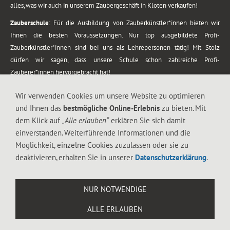
alles, was wir auch in unserem Zaubergeschäft in Kloten verkaufen!
Zauberschule
: Für die Ausbildung von Zauberkünstler*innen bieten wir
Ihnen die besten Voraussetzungen. Nur top ausgebildete Profi-
Zauberkünstler*innen sind bei uns als Lehrepersonen tätig! Mit Stolz
dürfen wir sagen, dass unsere Schule schon zahlreiche Profi-
Zauberer*innen hervorgebracht hat!
Zaubershows
: Grosses Repertoire an Zaubershows, diese erstrecken sich
Wir verwenden Cookies um unsere Website zu optimieren
vom Kinderprogramm bis zur Tischzauberei. Lassen Sie sich faszinieren von
und Ihnen das
bestmögliche Online-Erlebnis
zu bieten. Mit
meiner Zauber-Sprech-Show, angerührt mit sprachlichen Sequenzen,
dem Klick auf
„Alle erlauben“
erklären Sie sich damit
gewürzt mit Gags und visuellen Illusionen wie Kaninchen, Vasen, Seilen,
einverstanden. Weiterführende Informationen und die
Flüssigkeit, Seidentuch, Zauberstab, Rose und Gurken.
Möglichkeit, einzelne Cookies zuzulassen oder sie zu
.
deaktivieren, erhalten Sie in unserer
Datenschutzerklärung
.
Alle Rechte vorbehalten. © 1988-2026 Magic Zylinder
NUR NOTWENDIGE
.
ALLE ERLAUBEN
044 813 67 40
Flughafenstrasse 4, 8302 Kloten