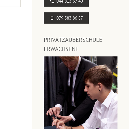
044 813 67 40
079 583 86 87
PRIVATZAUBERSCHULE
ERWACHSENE