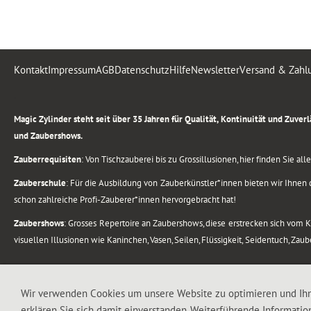
Kontakt
Impressum
AGB
Datenschutz
Hilfe
Newsletter
Versand & Zahl
.
Magic Zylinder steht seit über 35 Jahren für Qualität, Kontinuität und Zuve
und Zaubershows.
Zauberrequisiten
: Von Tischzauberei bis zu Grossillusionen, hier finden Sie a
Zauberschule
: Für die Ausbildung von Zauberkünstler*innen bieten wir Ihnen d
schon zahlreiche Profi-Zauberer*innen hervorgebracht hat!
Zaubershows
: Grosses Repertoire an Zaubershows, diese erstrecken sich vom
visuellen Illusionen wie Kaninchen, Vasen, Seilen, Flüssigkeit, Seidentuch, Zau
.
Alle Rechte vorbehalten. © 1988-2026 Magic Zylinder
Wir verwenden Cookies um unsere Website zu optimieren und Ih
erklären Sie sich damit einverstanden. Weiterführende Informatio
.