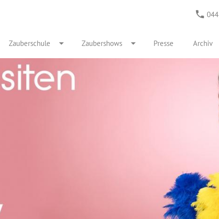
044
Zauberschule
Zaubershows
Presse
Archiv