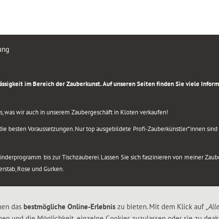
ung
rlässigkeit im Bereich der Zauberkunst. Auf unseren Seiten finden Sie viele Info
lles, was wir auch in unserem Zaubergeschäft in Kloten verkaufen!
ie besten Voraussetzungen. Nur top ausgebildete Profi-Zauberkünstler*innen sind b
 Kinderprogramm bis zur Tischzauberei. Lassen Sie sich faszinieren von meiner Za
berstab, Rose und Gurken.
nen das
bestmögliche Online-Erlebnis
zu bieten. Mit dem Klick auf
„All
nen und die Möglichkeit, einzelne Cookies zuzulassen oder sie zu deakt