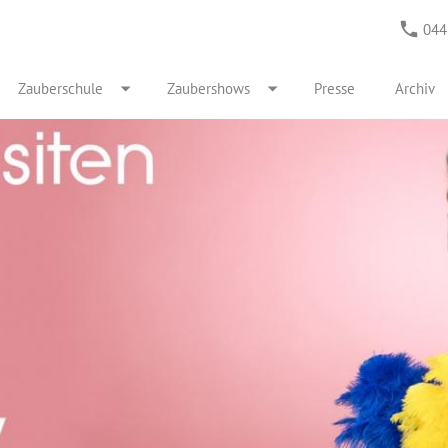
044
Zauberschule
Zaubershows
Presse
Archiv