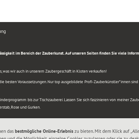
ung
rlässigkeit im Bereich der Zauberkunst. Auf unseren Seiten finden Sie viele Info
lles, was wir auch in unserem Zaubergeschäft in Kloten verkaufen!
ie besten Voraussetzungen. Nur top ausgebildete Profi-Zauberkünstler*innen sind b
 Kinderprogramm bis zur Tischzauberei. Lassen Sie sich faszinieren von meiner Za
berstab, Rose und Gurken.
nen das
bestmögliche Online-Erlebnis
zu bieten. Mit dem Klick auf
„All
nen und die Möglichkeit, einzelne Cookies zuzulassen oder sie zu deakt