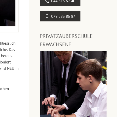
044 813 67 40
079 583 86 87
PRIVATZAUBERSCHULE
hliesslich
ERWACHSENE
iche: Das
 heraus.
ioniert
wird NEU in
ochen