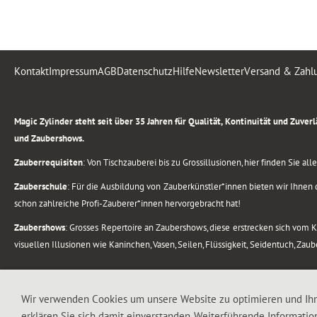
Kontakt
Impressum
AGB
Datenschutz
Hilfe
Newsletter
Versand & Zahl
.
Magic Zylinder steht seit über 35 Jahren für Qualität, Kontinuität und Zuve
und Zaubershows.
Zauberrequisiten
: Von Tischzauberei bis zu Grossillusionen, hier finden Sie a
Zauberschule
: Für die Ausbildung von Zauberkünstler*innen bieten wir Ihnen d
schon zahlreiche Profi-Zauberer*innen hervorgebracht hat!
Zaubershows
: Grosses Repertoire an Zaubershows, diese erstrecken sich vom
visuellen Illusionen wie Kaninchen, Vasen, Seilen, Flüssigkeit, Seidentuch, Zau
.
Alle Rechte vorbehalten. © 1988-2026 Magic Zylinder
Wir verwenden Cookies um unsere Website zu optimieren und Ih
erklären Sie sich damit einverstanden. Weiterführende Informatio
.