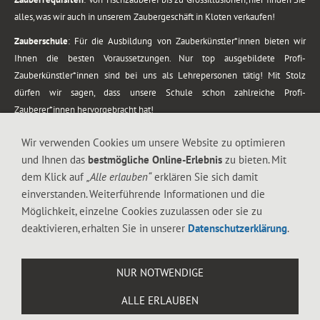
alles, was wir auch in unserem Zaubergeschäft in Kloten verkaufen!
Zauberschule
: Für die Ausbildung von Zauberkünstler*innen bieten wir
Ihnen die besten Voraussetzungen. Nur top ausgebildete Profi-
Zauberkünstler*innen sind bei uns als Lehrepersonen tätig! Mit Stolz
dürfen wir sagen, dass unsere Schule schon zahlreiche Profi-
Zauberer*innen hervorgebracht hat!
Zaubershows
: Grosses Repertoire an Zaubershows, diese erstrecken sich
Wir verwenden Cookies um unsere Website zu optimieren
vom Kinderprogramm bis zur Tischzauberei. Lassen Sie sich faszinieren von
und Ihnen das
bestmögliche Online-Erlebnis
zu bieten. Mit
meiner Zauber-Sprech-Show, angerührt mit sprachlichen Sequenzen,
dem Klick auf
„Alle erlauben“
erklären Sie sich damit
gewürzt mit Gags und visuellen Illusionen wie Kaninchen, Vasen, Seilen,
einverstanden. Weiterführende Informationen und die
Flüssigkeit, Seidentuch, Zauberstab, Rose und Gurken.
Möglichkeit, einzelne Cookies zuzulassen oder sie zu
.
deaktivieren, erhalten Sie in unserer
Datenschutzerklärung
.
Alle Rechte vorbehalten. © 1988-2026 Magic Zylinder
NUR NOTWENDIGE
.
ALLE ERLAUBEN
044 813 67 40
Flughafenstrasse 4, 8302 Kloten