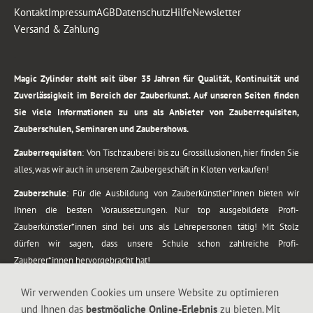
Kontakt
Impressum
AGB
Datenschutz
Hilfe
Newsletter
Versand & Zahlung
.
Magic Zylinder steht seit über 35 Jahren für Qualität, Kontinuität und
Zuverlässigkeit im Bereich der Zauberkunst. Auf unseren Seiten finden
Sie viele Informationen zu uns als Anbieter von Zauberrequisiten,
Zauberschulen, Seminaren und Zaubershows.
Zauberrequisiten
: Von Tischzauberei bis zu Grossillusionen, hier finden Sie
alles, was wir auch in unserem Zaubergeschäft in Kloten verkaufen!
Zauberschule
: Für die Ausbildung von Zauberkünstler*innen bieten wir
Ihnen die besten Voraussetzungen. Nur top ausgebildete Profi-
Zauberkünstler*innen sind bei uns als Lehrepersonen tätig! Mit Stolz
dürfen wir sagen, dass unsere Schule schon zahlreiche Profi-
Zauberer*innen hervorgebracht hat!
Zaubershows
: Grosses Repertoire an Zaubershows, diese erstrecken sich
Wir verwenden Cookies um unsere Website zu optimieren
vom Kinderprogramm bis zur Tischzauberei. Lassen Sie sich faszinieren von
und Ihnen das
bestmögliche Online-Erlebnis
zu bieten. Mit