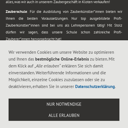
alles, was wir auch in unserem Zaubergeschäft in Kloten verkaufen!
Zauberschule
: Für die Ausbildung von Zauberkünstler*innen bieten wir
Ihnen die besten Voraussetzungen. Nur top ausgebildete Profi-
Zauberkünstler*innen sind bei uns als Lehrepersonen tätig! Mit Stolz
dürfen wir sagen, dass unsere Schule schon zahlreiche Profi-
Zauberer*innen hervorgebracht hat!
Zaubershows
: Grosses Repertoire an Zaubershows, diese erstrecken sich
Wir verwenden Cookies um unsere Website zu optimieren
vom Kinderprogramm bis zur Tischzauberei. Lassen Sie sich faszinieren von
und Ihnen das
bestmögliche Online-Erlebnis
zu bieten. Mit
meiner Zauber-Sprech-Show, angerührt mit sprachlichen Sequenzen,
dem Klick auf
„Alle erlauben“
erklären Sie sich damit
gewürzt mit Gags und visuellen Illusionen wie Kaninchen, Vasen, Seilen,
einverstanden. Weiterführende Informationen und die
Flüssigkeit, Seidentuch, Zauberstab, Rose und Gurken.
Möglichkeit, einzelne Cookies zuzulassen oder sie zu
.
deaktivieren, erhalten Sie in unserer
Datenschutzerklärung
.
Alle Rechte vorbehalten. © 1988-2026 Magic Zylinder
NUR NOTWENDIGE
.
ALLE ERLAUBEN
044 813 67 40
Flughafenstrasse 4, 8302 Kloten