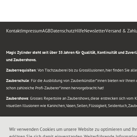
Kontakt
Impressum
AGB
Datenschutz
Hilfe
Newsletter
Versand & Zahl
.
Magic Zylinder steht seit über 35 Jahren für Qualität, Kontinuität und Zuve
und Zaubershows.
Zauberrequisiten
: Von Tischzauberei bis zu Grossillusionen, hier finden Sie a
Zauberschule
: Für die Ausbildung von Zauberkünstler*innen bieten wir Ihnen d
schon zahlreiche Profi-Zauberer*innen hervorgebracht hat!
Zaubershows
: Grosses Repertoire an Zaubershows, diese erstrecken sich vom
visuellen Illusionen wie Kaninchen, Vasen, Seilen, Flüssigkeit, Seidentuch, Zau
.
Alle Rechte vorbehalten. © 1988-2026 Magic Zylinder
Wir verwenden Cookies um unsere Website zu optimieren und Ih
erklären Sie sich damit einverstanden. Weiterführende Informatio
.