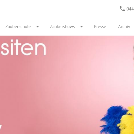
044
Zauberschule
Zaubershows
Presse
Archiv