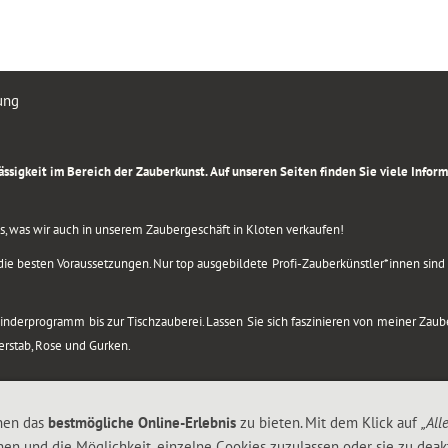
ung
rlässigkeit im Bereich der Zauberkunst. Auf unseren Seiten finden Sie viele Info
lles, was wir auch in unserem Zaubergeschäft in Kloten verkaufen!
ie besten Voraussetzungen. Nur top ausgebildete Profi-Zauberkünstler*innen sind b
 Kinderprogramm bis zur Tischzauberei. Lassen Sie sich faszinieren von meiner Za
berstab, Rose und Gurken.
nen das
bestmögliche Online-Erlebnis
zu bieten. Mit dem Klick auf
„All
nen und die Möglichkeit, einzelne Cookies zuzulassen oder sie zu deakt