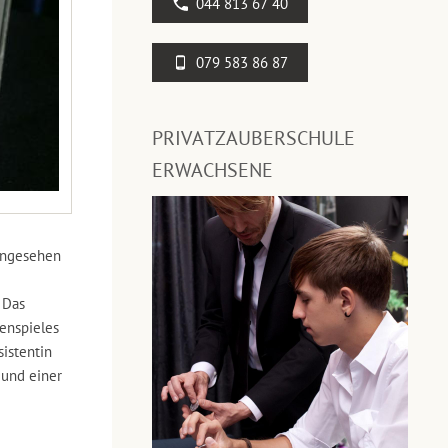
044 813 67 40
079 583 86 87
PRIVATZAUBERSCHULE
ERWACHSENE
 angesehen
 Das
tenspieles
istentin
 und einer