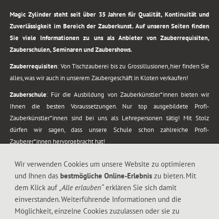
Magic Zylinder steht seit über 35 Jahren für Qualität, Kontinuität und
Zuverlässigkeit im Bereich der Zauberkunst. Auf unseren Seiten finden
Sie viele Informationen zu uns als Anbieter von Zauberrequisiten,
Zauberschulen, Seminaren und Zaubershows.
Zauberrequisiten
: Von Tischzauberei bis zu Grossillusionen, hier finden Sie
alles, was wir auch in unserem Zaubergeschäft in Kloten verkaufen!
Zauberschule
: Für die Ausbildung von Zauberkünstler*innen bieten wir
Ihnen die besten Voraussetzungen. Nur top ausgebildete Profi-
Zauberkünstler*innen sind bei uns als Lehrepersonen tätig! Mit Stolz
dürfen wir sagen, dass unsere Schule schon zahlreiche Profi-
Zauberer*innen hervorgebracht hat!
Zaubershows
: Grosses Repertoire an Zaubershows, diese erstrecken sich
Wir verwenden Cookies um unsere Website zu optimieren
vom Kinderprogramm bis zur Tischzauberei. Lassen Sie sich faszinieren von
und Ihnen das
bestmögliche Online-Erlebnis
zu bieten. Mit
meiner Zauber-Sprech-Show, angerührt mit sprachlichen Sequenzen,
dem Klick auf
„Alle erlauben“
erklären Sie sich damit
gewürzt mit Gags und visuellen Illusionen wie Kaninchen, Vasen, Seilen,
einverstanden. Weiterführende Informationen und die
Flüssigkeit, Seidentuch, Zauberstab, Rose und Gurken.
Möglichkeit, einzelne Cookies zuzulassen oder sie zu