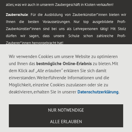
alles, was wir auch in unserem Zaubergeschäft in Kloten verkaufen!
Zauberschule
: Für die Ausbildung von Zauberkünstler*innen bieten wir
Ihnen die besten Voraussetzungen. Nur top ausgebildete Profi-
Zauberkünstler*innen sind bei uns als Lehrepersonen tätig! Mit Stolz
dürfen wir sagen, dass unsere Schule schon zahlreiche Profi-
Zauberer*innen hervorgebracht hat!
Zaubershows
: Grosses Repertoire an Zaubershows, diese erstrecken sich
Wir verwenden Cookies um unsere Website zu optimieren
vom Kinderprogramm bis zur Tischzauberei. Lassen Sie sich faszinieren von
und Ihnen das
bestmögliche Online-Erlebnis
zu bieten. Mit
meiner Zauber-Sprech-Show, angerührt mit sprachlichen Sequenzen,
dem Klick auf
„Alle erlauben“
erklären Sie sich damit
gewürzt mit Gags und visuellen Illusionen wie Kaninchen, Vasen, Seilen,
einverstanden. Weiterführende Informationen und die
Flüssigkeit, Seidentuch, Zauberstab, Rose und Gurken.
Möglichkeit, einzelne Cookies zuzulassen oder sie zu
.
deaktivieren, erhalten Sie in unserer
Datenschutzerklärung
.
Alle Rechte vorbehalten. © 1988-2026 Magic Zylinder
NUR NOTWENDIGE
.
ALLE ERLAUBEN
044 813 67 40
Flughafenstrasse 4, 8302 Kloten