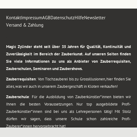
Kontakt
Impressum
AGB
Datenschutz
Hilfe
Newsletter
Versand & Zahlung
.
Magic Zylinder steht seit über 35 Jahren für Qualität, Kontinuität und
Zuverlässigkeit im Bereich der Zauberkunst. Auf unseren Seiten finden
Sie viele Informationen zu uns als Anbieter von Zauberrequisiten,
Zauberschulen, Seminaren und Zaubershows.
Zauberrequisiten
: Von Tischzauberei bis zu Grossillusionen, hier finden Sie
alles, was wir auch in unserem Zaubergeschäft in Kloten verkaufen!
Zauberschule
: Für die Ausbildung von Zauberkünstler*innen bieten wir
Ihnen die besten Voraussetzungen. Nur top ausgebildete Profi-
Zauberkünstler*innen sind bei uns als Lehrepersonen tätig! Mit Stolz
dürfen wir sagen, dass unsere Schule schon zahlreiche Profi-
Zauberer*innen hervorgebracht hat!
Zaubershows
: Grosses Repertoire an Zaubershows, diese erstrecken sich