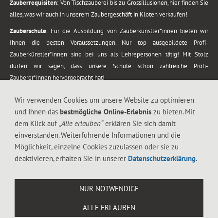
Zauberrequisiten
: Von Tischzauberei bis zu Grossillusionen, hier finden Sie
alles, was wir auch in unserem Zaubergeschäft in Kloten verkaufen!
Zauberschule
: Für die Ausbildung von Zauberkünstler*innen bieten wir
Ihnen die besten Voraussetzungen. Nur top ausgebildete Profi-
Zauberkünstler*innen sind bei uns als Lehrepersonen tätig! Mit Stolz
dürfen wir sagen, dass unsere Schule schon zahlreiche Profi-
Zauberer*innen hervorgebracht hat!
Zaubershows
: Grosses Repertoire an Zaubershows, diese erstrecken sich
Wir verwenden Cookies um unsere Website zu optimieren
vom Kinderprogramm bis zur Tischzauberei. Lassen Sie sich faszinieren von
und Ihnen das
bestmögliche Online-Erlebnis
zu bieten. Mit
meiner Zauber-Sprech-Show, angerührt mit sprachlichen Sequenzen,
dem Klick auf
„Alle erlauben“
erklären Sie sich damit
gewürzt mit Gags und visuellen Illusionen wie Kaninchen, Vasen, Seilen,
einverstanden. Weiterführende Informationen und die
Flüssigkeit, Seidentuch, Zauberstab, Rose und Gurken.
Möglichkeit, einzelne Cookies zuzulassen oder sie zu
.
deaktivieren, erhalten Sie in unserer
Datenschutzerklärung
.
Alle Rechte vorbehalten. © 1988-2026 Magic Zylinder
NUR NOTWENDIGE
.
ALLE ERLAUBEN
044 813 67 40
Flughafenstrasse 4, 8302 Kloten