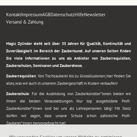
Kontakt
Impressum
AGB
Datenschutz
Hilfe
Newsletter
Versand & Zahlung
.
Magic Zylinder steht seit über 35 Jahren für Qualität, Kontinuität und
Zuverlässigkeit im Bereich der Zauberkunst. Auf unseren Seiten finden
Sie viele Informationen zu uns als Anbieter von Zauberrequisiten,
Zauberschulen, Seminaren und Zaubershows.
Zauberrequisiten
: Von Tischzauberei bis zu Grossillusionen, hier finden Sie
alles, was wir auch in unserem Zaubergeschäft in Kloten verkaufen!
Zauberschule
: Für die Ausbildung von Zauberkünstler*innen bieten wir
Ihnen die besten Voraussetzungen. Nur top ausgebildete Profi-
Zauberkünstler*innen sind bei uns als Lehrepersonen tätig! Mit Stolz
dürfen wir sagen, dass unsere Schule schon zahlreiche Profi-
Zauberer*innen hervorgebracht hat!
Zaubershows
: Grosses Repertoire an Zaubershows, diese erstrecken sich