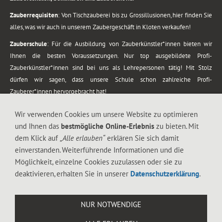
Zauberrequisiten
: Von Tischzauberei bis zu Grossillusionen, hier finden Sie
alles, was wir auch in unserem Zaubergeschäft in Kloten verkaufen!
Zauberschule
: Für die Ausbildung von Zauberkünstler*innen bieten wir
Ihnen die besten Voraussetzungen. Nur top ausgebildete Profi-
Zauberkünstler*innen sind bei uns als Lehrepersonen tätig! Mit Stolz
dürfen wir sagen, dass unsere Schule schon zahlreiche Profi-
Zauberer*innen hervorgebracht hat!
Zaubershows
: Grosses Repertoire an Zaubershows, diese erstrecken sich
Wir verwenden Cookies um unsere Website zu optimieren
vom Kinderprogramm bis zur Tischzauberei. Lassen Sie sich faszinieren von
und Ihnen das
bestmögliche Online-Erlebnis
zu bieten. Mit
meiner Zauber-Sprech-Show, angerührt mit sprachlichen Sequenzen,
dem Klick auf
„Alle erlauben“
erklären Sie sich damit
gewürzt mit Gags und visuellen Illusionen wie Kaninchen, Vasen, Seilen,
einverstanden. Weiterführende Informationen und die
Flüssigkeit, Seidentuch, Zauberstab, Rose und Gurken.
Möglichkeit, einzelne Cookies zuzulassen oder sie zu
.
deaktivieren, erhalten Sie in unserer
Datenschutzerklärung
.
Alle Rechte vorbehalten. © 1988-2026 Magic Zylinder
NUR NOTWENDIGE
.