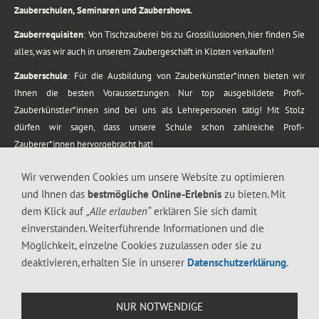
Zauberschulen, Seminaren und Zaubershows.
Zauberrequisiten
: Von Tischzauberei bis zu Grossillusionen, hier finden Sie
alles, was wir auch in unserem Zaubergeschäft in Kloten verkaufen!
Zauberschule
: Für die Ausbildung von Zauberkünstler*innen bieten wir
Ihnen die besten Voraussetzungen. Nur top ausgebildete Profi-
Zauberkünstler*innen sind bei uns als Lehrepersonen tätig! Mit Stolz
dürfen wir sagen, dass unsere Schule schon zahlreiche Profi-
Zauberer*innen hervorgebracht hat!
Zaubershows
: Grosses Repertoire an Zaubershows, diese erstrecken sich
Wir verwenden Cookies um unsere Website zu optimieren
vom Kinderprogramm bis zur Tischzauberei. Lassen Sie sich faszinieren von
und Ihnen das
bestmögliche Online-Erlebnis
zu bieten. Mit
meiner Zauber-Sprech-Show, angerührt mit sprachlichen Sequenzen,
dem Klick auf
„Alle erlauben“
erklären Sie sich damit
gewürzt mit Gags und visuellen Illusionen wie Kaninchen, Vasen, Seilen,
einverstanden. Weiterführende Informationen und die
Flüssigkeit, Seidentuch, Zauberstab, Rose und Gurken.
Möglichkeit, einzelne Cookies zuzulassen oder sie zu
.
deaktivieren, erhalten Sie in unserer
Datenschutzerklärung
.
Alle Rechte vorbehalten. © 1988-2026 Magic Zylinder
NUR NOTWENDIGE
.