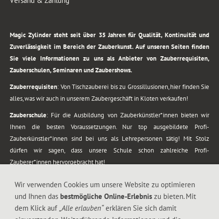
Versand & Zahlung
.
Magic Zylinder steht seit über 35 Jahren für Qualität, Kontinuität und
Zuverlässigkeit im Bereich der Zauberkunst. Auf unseren Seiten finden
Sie viele Informationen zu uns als Anbieter von Zauberrequisiten,
Zauberschulen, Seminaren und Zaubershows.
Zauberrequisiten
: Von Tischzauberei bis zu Grossillusionen, hier finden Sie
alles, was wir auch in unserem Zaubergeschäft in Kloten verkaufen!
Zauberschule
: Für die Ausbildung von Zauberkünstler*innen bieten wir
Ihnen die besten Voraussetzungen. Nur top ausgebildete Profi-
Zauberkünstler*innen sind bei uns als Lehrepersonen tätig! Mit Stolz
dürfen wir sagen, dass unsere Schule schon zahlreiche Profi-
Zauberer*innen hervorgebracht hat!
Zaubershows
: Grosses Repertoire an Zaubershows, diese erstrecken sich
Wir verwenden Cookies um unsere Website zu optimieren
vom Kinderprogramm bis zur Tischzauberei. Lassen Sie sich faszinieren von
und Ihnen das
bestmögliche Online-Erlebnis
zu bieten. Mit
meiner Zauber-Sprech-Show, angerührt mit sprachlichen Sequenzen,
dem Klick auf
„Alle erlauben“
erklären Sie sich damit
gewürzt mit Gags und visuellen Illusionen wie Kaninchen, Vasen, Seilen,