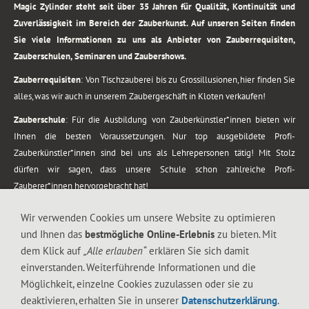
Magic Zylinder steht seit über 35 Jahren für Qualität, Kontinuität und
Zuverlässigkeit im Bereich der Zauberkunst. Auf unseren Seiten finden
Sie viele Informationen zu uns als Anbieter von Zauberrequisiten,
Zauberschulen, Seminaren und Zaubershows.
Zauberrequisiten
: Von Tischzauberei bis zu Grossillusionen, hier finden Sie
alles, was wir auch in unserem Zaubergeschäft in Kloten verkaufen!
Zauberschule
: Für die Ausbildung von Zauberkünstler*innen bieten wir
Ihnen die besten Voraussetzungen. Nur top ausgebildete Profi-
Zauberkünstler*innen sind bei uns als Lehrepersonen tätig! Mit Stolz
dürfen wir sagen, dass unsere Schule schon zahlreiche Profi-
Zauberer*innen hervorgebracht hat!
Zaubershows
: Grosses Repertoire an Zaubershows, diese erstrecken sich
Wir verwenden Cookies um unsere Website zu optimieren
vom Kinderprogramm bis zur Tischzauberei. Lassen Sie sich faszinieren von
und Ihnen das
bestmögliche Online-Erlebnis
zu bieten. Mit
meiner Zauber-Sprech-Show, angerührt mit sprachlichen Sequenzen,
dem Klick auf
„Alle erlauben“
erklären Sie sich damit
gewürzt mit Gags und visuellen Illusionen wie Kaninchen, Vasen, Seilen,
einverstanden. Weiterführende Informationen und die
Flüssigkeit, Seidentuch, Zauberstab, Rose und Gurken.
Möglichkeit, einzelne Cookies zuzulassen oder sie zu
.
deaktivieren, erhalten Sie in unserer
Datenschutzerklärung
.