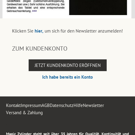
Klicken Sie
hier,
um sich für den Newsletter anzumelden!
ZUM KUNDENKONTO
JETZT KUNDENKONTO ERÖFFNEN
Ich habe bereits ein Konto
Kontakt
Impressum
AGB
Datenschutz
Hilfe
Newsletter
Versand & Zahlung
.
Magic Zylinder steht seit über 35 Jahren für Qualität, Kontinuität und