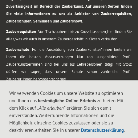
Zuverlässigkeit im Bereich der Zauberkunst. Auf unseren Seiten finden
Sie viele Informationen zu uns als Anbieter von Zauberrequisiten,
Zauberschulen, Seminaren und Zaubershows.
Zauberrequisiten
: Von Tischzauberei bis zu Grossillusionen, hier finden Sie
alles, was wir auch in unserem Zaubergeschäft in Kloten verkaufen!
Zauberschule
: Für die Ausbildung von Zauberkünstler*innen bieten wir
Ihnen die besten Voraussetzungen. Nur top ausgebildete Profi-
Zauberkünstler*innen sind bei uns als Lehrepersonen tätig! Mit Stolz
dürfen wir sagen, dass unsere Schule schon zahlreiche Profi-
Zauberer*innen hervorgebracht hat!
Zaubershows
: Grosses Repertoire an Zaubershows, diese erstrecken sich
Wir verwenden Cookies um unsere Website zu optimieren
vom Kinderprogramm bis zur Tischzauberei. Lassen Sie sich faszinieren von
und Ihnen das
bestmögliche Online-Erlebnis
zu bieten. Mit
meiner Zauber-Sprech-Show, angerührt mit sprachlichen Sequenzen,
dem Klick auf
„Alle erlauben“
erklären Sie sich damit
gewürzt mit Gags und visuellen Illusionen wie Kaninchen, Vasen, Seilen,
einverstanden. Weiterführende Informationen und die
Flüssigkeit, Seidentuch, Zauberstab, Rose und Gurken.
Möglichkeit, einzelne Cookies zuzulassen oder sie zu
.
deaktivieren, erhalten Sie in unserer
Datenschutzerklärung
.