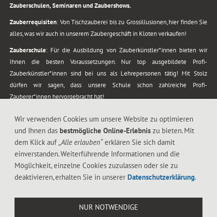
Zauberschulen, Seminaren und Zaubershows.
Zauberrequisiten
: Von Tischzauberei bis zu Grossillusionen, hier finden Sie
alles, was wir auch in unserem Zaubergeschäft in Kloten verkaufen!
Zauberschule
: Für die Ausbildung von Zauberkünstler*innen bieten wir
Ihnen die besten Voraussetzungen. Nur top ausgebildete Profi-
Zauberkünstler*innen sind bei uns als Lehrepersonen tätig! Mit Stolz
dürfen wir sagen, dass unsere Schule schon zahlreiche Profi-
Zauberer*innen hervorgebracht hat!
Zaubershows
: Grosses Repertoire an Zaubershows, diese erstrecken sich
Wir verwenden Cookies um unsere Website zu optimieren
vom Kinderprogramm bis zur Tischzauberei. Lassen Sie sich faszinieren von
und Ihnen das
bestmögliche Online-Erlebnis
zu bieten. Mit
meiner Zauber-Sprech-Show, angerührt mit sprachlichen Sequenzen,
dem Klick auf
„Alle erlauben“
erklären Sie sich damit
gewürzt mit Gags und visuellen Illusionen wie Kaninchen, Vasen, Seilen,
einverstanden. Weiterführende Informationen und die
Flüssigkeit, Seidentuch, Zauberstab, Rose und Gurken.
Möglichkeit, einzelne Cookies zuzulassen oder sie zu
.
deaktivieren, erhalten Sie in unserer
Datenschutzerklärung
.
Alle Rechte vorbehalten. © 1988-2026 Magic Zylinder
NUR NOTWENDIGE
.