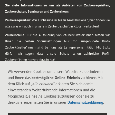
Sie viele Informationen zu uns als Anbieter von Zauberrequisiten,
Zauberschulen, Seminaren und Zaubershows.
Zauberrequisiten
: Von Tischzauberei bis zu Grossillusionen, hier finden Sie
alles, was wir auch in unserem Zaubergeschäft in Kloten verkaufen!
Zauberschule
: Für die Ausbildung von Zauberkünstler*innen bieten wir
Ihnen die besten Voraussetzungen. Nur top ausgebildete Profi-
Zauberkünstler*innen sind bei uns als Lehrepersonen tätig! Mit Stolz
dürfen wir sagen, dass unsere Schule schon zahlreiche Profi-
Zauberer*innen hervorgebracht hat!
Zaubershows
: Grosses Repertoire an Zaubershows, diese erstrecken sich
Wir verwenden Cookies um unsere Website zu optimieren
vom Kinderprogramm bis zur Tischzauberei. Lassen Sie sich faszinieren von
und Ihnen das
bestmögliche Online-Erlebnis
zu bieten. Mit
meiner Zauber-Sprech-Show, angerührt mit sprachlichen Sequenzen,
dem Klick auf
„Alle erlauben“
erklären Sie sich damit
gewürzt mit Gags und visuellen Illusionen wie Kaninchen, Vasen, Seilen,
einverstanden. Weiterführende Informationen und die
Flüssigkeit, Seidentuch, Zauberstab, Rose und Gurken.
Möglichkeit, einzelne Cookies zuzulassen oder sie zu
.
deaktivieren, erhalten Sie in unserer
Datenschutzerklärung
.
Alle Rechte vorbehalten. © 1988-2026 Magic Zylinder