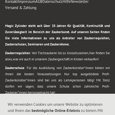
Kontakt
Impressum
AGB
Datenschutz
Hilfe
Newsletter
Versand & Zahlung
.
Magic Zylinder steht seit über 35 Jahren für Qualität, Kontinuität und
Zuverlässigkeit im Bereich der Zauberkunst. Auf unseren Seiten finden
Sie viele Informationen zu uns als Anbieter von Zauberrequisiten,
Zauberschulen, Seminaren und Zaubershows.
Zauberrequisiten
: Von Tischzauberei bis zu Grossillusionen, hier finden Sie
alles, was wir auch in unserem Zaubergeschäft in Kloten verkaufen!
Zauberschule
: Für die Ausbildung von Zauberkünstler*innen bieten wir
Ihnen die besten Voraussetzungen. Nur top ausgebildete Profi-
Zauberkünstler*innen sind bei uns als Lehrepersonen tätig! Mit Stolz
dürfen wir sagen, dass unsere Schule schon zahlreiche Profi-
Zauberer*innen hervorgebracht hat!
Zaubershows
: Grosses Repertoire an Zaubershows, diese erstrecken sich
Wir verwenden Cookies um unsere Website zu optimieren
vom Kinderprogramm bis zur Tischzauberei. Lassen Sie sich faszinieren von
und Ihnen das
bestmögliche Online-Erlebnis
zu bieten. Mit
meiner Zauber-Sprech-Show, angerührt mit sprachlichen Sequenzen,