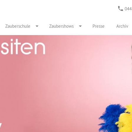
044
Zauberschule
Zaubershows
Presse
Archiv