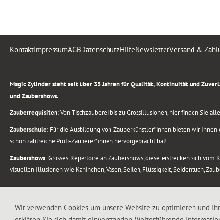
Kontakt
Impressum
AGB
Datenschutz
Hilfe
Newsletter
Versand & Zahl
.
Magic Zylinder steht seit über 35 Jahren für Qualität, Kontinuität und Zuve
und Zaubershows.
Zauberrequisiten
: Von Tischzauberei bis zu Grossillusionen, hier finden Sie a
Zauberschule
: Für die Ausbildung von Zauberkünstler*innen bieten wir Ihnen d
schon zahlreiche Profi-Zauberer*innen hervorgebracht hat!
Zaubershows
: Grosses Repertoire an Zaubershows, diese erstrecken sich vom
visuellen Illusionen wie Kaninchen, Vasen, Seilen, Flüssigkeit, Seidentuch, Zau
.
Alle Rechte vorbehalten. © 1988-2026 Magic Zylinder
Wir verwenden Cookies um unsere Website zu optimieren und Ih
erklären Sie sich damit einverstanden. Weiterführende Informatio
.