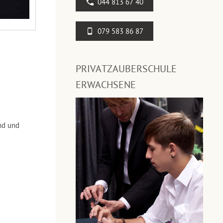
044 813 67 40
079 583 86 87
PRIVATZAUBERSCHULE
ERWACHSENE
nd und