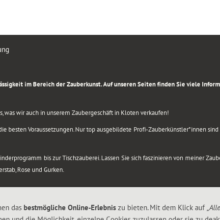
ung
rlässigkeit im Bereich der Zauberkunst. Auf unseren Seiten finden Sie viele Info
lles, was wir auch in unserem Zaubergeschäft in Kloten verkaufen!
ie besten Voraussetzungen. Nur top ausgebildete Profi-Zauberkünstler*innen sind b
 Kinderprogramm bis zur Tischzauberei. Lassen Sie sich faszinieren von meiner Za
berstab, Rose und Gurken.
nen das
bestmögliche Online-Erlebnis
zu bieten. Mit dem Klick auf
„All
nen und die Möglichkeit, einzelne Cookies zuzulassen oder sie zu deakt