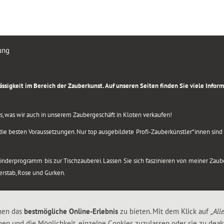
ung
rlässigkeit im Bereich der Zauberkunst. Auf unseren Seiten finden Sie viele Info
lles, was wir auch in unserem Zaubergeschäft in Kloten verkaufen!
ie besten Voraussetzungen. Nur top ausgebildete Profi-Zauberkünstler*innen sind b
 Kinderprogramm bis zur Tischzauberei. Lassen Sie sich faszinieren von meiner Za
berstab, Rose und Gurken.
nen das
bestmögliche Online-Erlebnis
zu bieten. Mit dem Klick auf
„All
nen und die Möglichkeit, einzelne Cookies zuzulassen oder sie zu deakt