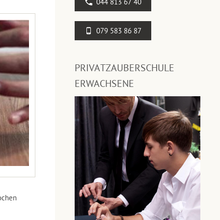
044 813 67 40
079 583 86 87
PRIVATZAUBERSCHULE
ERWACHSENE
ochen