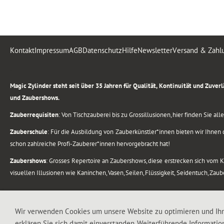
Kontakt
Impressum
AGB
Datenschutz
Hilfe
Newsletter
Versand & Zahl
.
Magic Zylinder steht seit über 35 Jahren für Qualität, Kontinuität und Zuve
und Zaubershows.
Zauberrequisiten
: Von Tischzauberei bis zu Grossillusionen, hier finden Sie a
Zauberschule
: Für die Ausbildung von Zauberkünstler*innen bieten wir Ihnen d
schon zahlreiche Profi-Zauberer*innen hervorgebracht hat!
Zaubershows
: Grosses Repertoire an Zaubershows, diese erstrecken sich vom
visuellen Illusionen wie Kaninchen, Vasen, Seilen, Flüssigkeit, Seidentuch, Zau
.
Alle Rechte vorbehalten. © 1988-2026 Magic Zylinder
Wir verwenden Cookies um unsere Website zu optimieren und Ih
erklären Sie sich damit einverstanden. Weiterführende Informatio
.