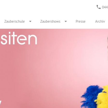
044
Zauberschule
Zaubershows
Presse
Archiv