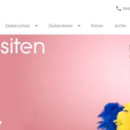
044
Zauberschule
Zaubershows
Presse
Archiv