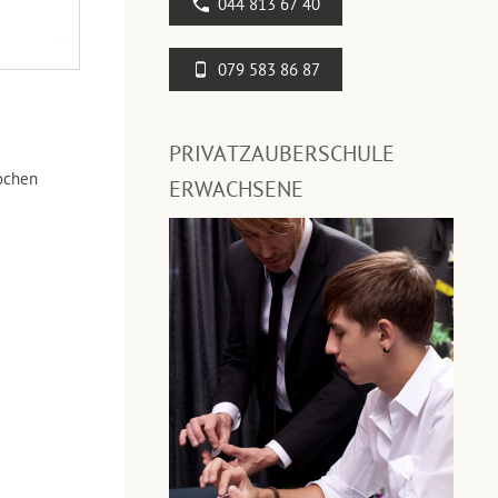
044 813 67 40
079 583 86 87
PRIVATZAUBERSCHULE
ochen
ERWACHSENE