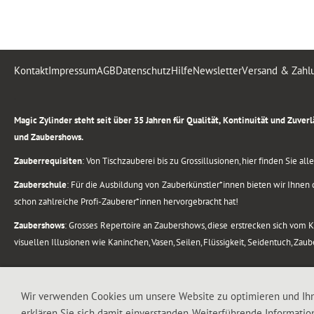
Kontakt
Impressum
AGB
Datenschutz
Hilfe
Newsletter
Versand & Zahl
.
Magic Zylinder steht seit über 35 Jahren für Qualität, Kontinuität und Zuve
und Zaubershows.
Zauberrequisiten
: Von Tischzauberei bis zu Grossillusionen, hier finden Sie a
Zauberschule
: Für die Ausbildung von Zauberkünstler*innen bieten wir Ihnen d
schon zahlreiche Profi-Zauberer*innen hervorgebracht hat!
Zaubershows
: Grosses Repertoire an Zaubershows, diese erstrecken sich vom
visuellen Illusionen wie Kaninchen, Vasen, Seilen, Flüssigkeit, Seidentuch, Zau
.
Alle Rechte vorbehalten. © 1988-2026 Magic Zylinder
Wir verwenden Cookies um unsere Website zu optimieren und Ih
erklären Sie sich damit einverstanden. Weiterführende Informatio
.