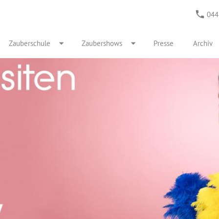
044
Zauberschule
Zaubershows
Presse
Archiv