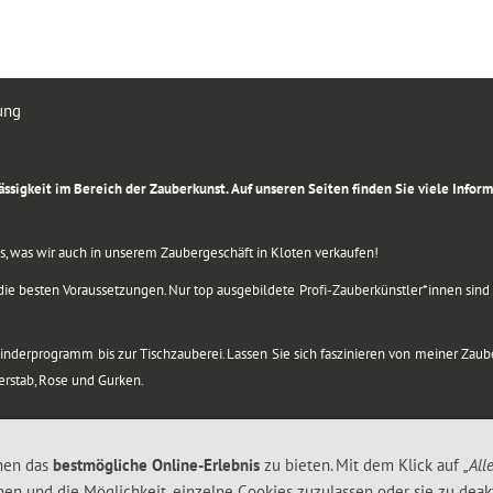
ung
rlässigkeit im Bereich der Zauberkunst. Auf unseren Seiten finden Sie viele Info
lles, was wir auch in unserem Zaubergeschäft in Kloten verkaufen!
ie besten Voraussetzungen. Nur top ausgebildete Profi-Zauberkünstler*innen sind b
 Kinderprogramm bis zur Tischzauberei. Lassen Sie sich faszinieren von meiner Za
berstab, Rose und Gurken.
nen das
bestmögliche Online-Erlebnis
zu bieten. Mit dem Klick auf
„All
nen und die Möglichkeit, einzelne Cookies zuzulassen oder sie zu deakt