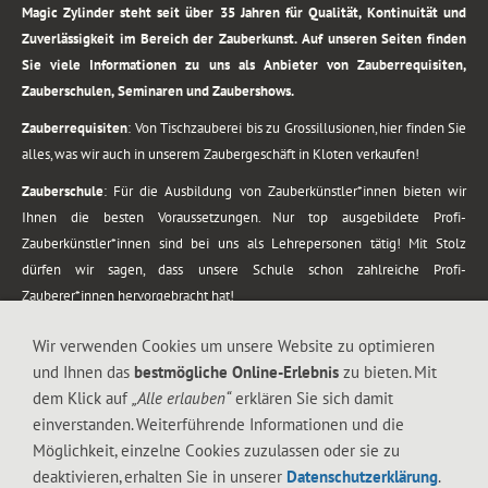
Magic Zylinder steht seit über 35 Jahren für Qualität, Kontinuität und
Zuverlässigkeit im Bereich der Zauberkunst. Auf unseren Seiten finden
Sie viele Informationen zu uns als Anbieter von Zauberrequisiten,
Zauberschulen, Seminaren und Zaubershows.
Zauberrequisiten
: Von Tischzauberei bis zu Grossillusionen, hier finden Sie
alles, was wir auch in unserem Zaubergeschäft in Kloten verkaufen!
Zauberschule
: Für die Ausbildung von Zauberkünstler*innen bieten wir
Ihnen die besten Voraussetzungen. Nur top ausgebildete Profi-
Zauberkünstler*innen sind bei uns als Lehrepersonen tätig! Mit Stolz
dürfen wir sagen, dass unsere Schule schon zahlreiche Profi-
Zauberer*innen hervorgebracht hat!
Zaubershows
: Grosses Repertoire an Zaubershows, diese erstrecken sich
Wir verwenden Cookies um unsere Website zu optimieren
vom Kinderprogramm bis zur Tischzauberei. Lassen Sie sich faszinieren von
und Ihnen das
bestmögliche Online-Erlebnis
zu bieten. Mit
meiner Zauber-Sprech-Show, angerührt mit sprachlichen Sequenzen,
dem Klick auf
„Alle erlauben“
erklären Sie sich damit
gewürzt mit Gags und visuellen Illusionen wie Kaninchen, Vasen, Seilen,
einverstanden. Weiterführende Informationen und die
Flüssigkeit, Seidentuch, Zauberstab, Rose und Gurken.
Möglichkeit, einzelne Cookies zuzulassen oder sie zu
.
deaktivieren, erhalten Sie in unserer
Datenschutzerklärung
.