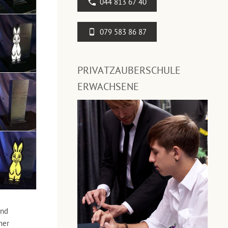
044 813 67 40
079 583 86 87
PRIVATZAUBERSCHULE
ERWACHSENE
und
mer