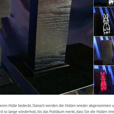
leeren Hülle bedeckt. Danach werden die Hüllen wieder abgenommen 
rd so lange wiederholt, bis das Publikum merkt, dass Sie die Hüllen im