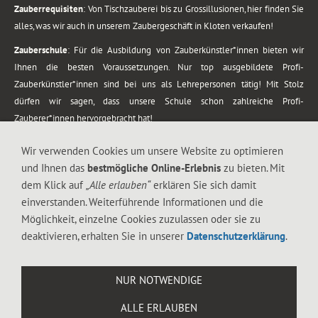
Zauberrequisiten
: Von Tischzauberei bis zu Grossillusionen, hier finden Sie
alles, was wir auch in unserem Zaubergeschäft in Kloten verkaufen!
Zauberschule
: Für die Ausbildung von Zauberkünstler*innen bieten wir
Ihnen die besten Voraussetzungen. Nur top ausgebildete Profi-
Zauberkünstler*innen sind bei uns als Lehrepersonen tätig! Mit Stolz
dürfen wir sagen, dass unsere Schule schon zahlreiche Profi-
Zauberer*innen hervorgebracht hat!
Zaubershows
: Grosses Repertoire an Zaubershows, diese erstrecken sich
Wir verwenden Cookies um unsere Website zu optimieren
vom Kinderprogramm bis zur Tischzauberei. Lassen Sie sich faszinieren von
und Ihnen das
bestmögliche Online-Erlebnis
zu bieten. Mit
meiner Zauber-Sprech-Show, angerührt mit sprachlichen Sequenzen,
dem Klick auf
„Alle erlauben“
erklären Sie sich damit
gewürzt mit Gags und visuellen Illusionen wie Kaninchen, Vasen, Seilen,
einverstanden. Weiterführende Informationen und die
Flüssigkeit, Seidentuch, Zauberstab, Rose und Gurken.
Möglichkeit, einzelne Cookies zuzulassen oder sie zu
.
deaktivieren, erhalten Sie in unserer
Datenschutzerklärung
.
Alle Rechte vorbehalten. © 1988-2026 Magic Zylinder
NUR NOTWENDIGE
.
ALLE ERLAUBEN
044 813 67 40
Flughafenstrasse 4, 8302 Kloten