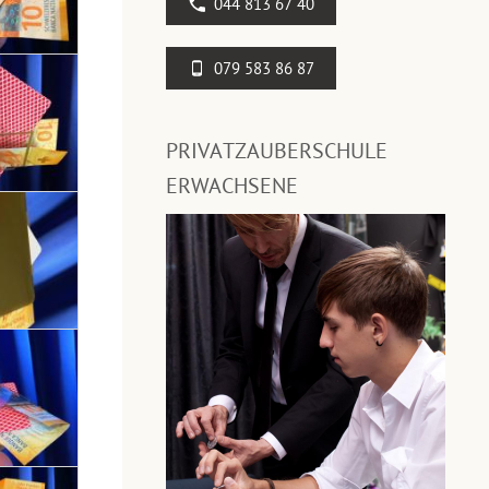
044 813 67 40
079 583 86 87
PRIVATZAUBERSCHULE
ERWACHSENE