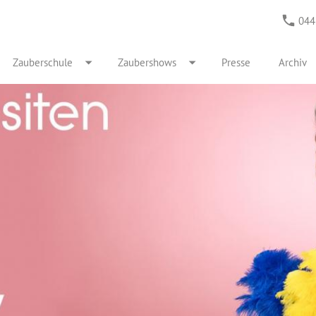
044
Zauberschule
Zaubershows
Presse
Archiv