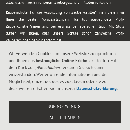
alles, was wir auch in unserem Zaubergeschäft in Kloten verkaufen!
Zauberschule
: Für die Ausbildung von Zauberkünstler*innen bieten wir
Ihnen die besten Voraussetzungen. Nur top ausgebildete Profi-
Zauberkünstler*innen sind bei uns als Lehrepersonen tätig! Mit Stolz
dürfen wir sagen, dass unsere Schule schon zahlreiche Profi-
Zauberer*innen hervorgebracht hat!
Zaubershows
: Grosses Repertoire an Zaubershows, diese erstrecken sich
Wir verwenden Cookies um unsere Website zu optimieren
vom Kinderprogramm bis zur Tischzauberei. Lassen Sie sich faszinieren von
und Ihnen das
bestmögliche Online-Erlebnis
zu bieten. Mit
meiner Zauber-Sprech-Show, angerührt mit sprachlichen Sequenzen,
dem Klick auf
„Alle erlauben“
erklären Sie sich damit
gewürzt mit Gags und visuellen Illusionen wie Kaninchen, Vasen, Seilen,
einverstanden. Weiterführende Informationen und die
Flüssigkeit, Seidentuch, Zauberstab, Rose und Gurken.
Möglichkeit, einzelne Cookies zuzulassen oder sie zu
.
deaktivieren, erhalten Sie in unserer
Datenschutzerklärung
.
Alle Rechte vorbehalten. © 1988-2026 Magic Zylinder
NUR NOTWENDIGE
.
ALLE ERLAUBEN
044 813 67 40
Flughafenstrasse 4, 8302 Kloten