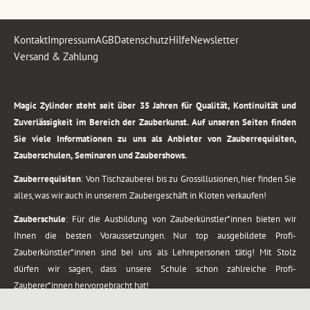
Kontakt
Impressum
AGB
Datenschutz
Hilfe
Newsletter
Versand & Zahlung
.
Magic Zylinder steht seit über 35 Jahren für Qualität, Kontinuität und
Zuverlässigkeit im Bereich der Zauberkunst. Auf unseren Seiten finden
Sie viele Informationen zu uns als Anbieter von Zauberrequisiten,
Zauberschulen, Seminaren und Zaubershows.
Zauberrequisiten
: Von Tischzauberei bis zu Grossillusionen, hier finden Sie
alles, was wir auch in unserem Zaubergeschäft in Kloten verkaufen!
Zauberschule
: Für die Ausbildung von Zauberkünstler*innen bieten wir
Ihnen die besten Voraussetzungen. Nur top ausgebildete Profi-
Zauberkünstler*innen sind bei uns als Lehrepersonen tätig! Mit Stolz
dürfen wir sagen, dass unsere Schule schon zahlreiche Profi-
Zauberer*innen hervorgebracht hat!
Zaubershows
: Grosses Repertoire an Zaubershows, diese erstrecken sich