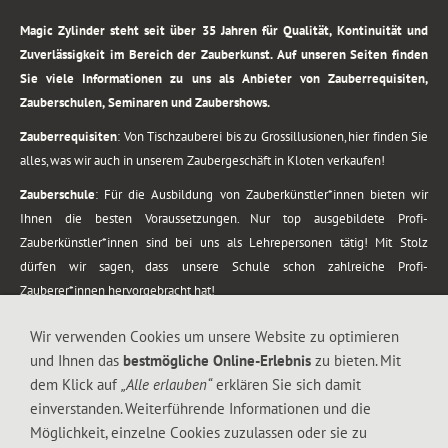
Magic Zylinder steht seit über 35 Jahren für Qualität, Kontinuität und
Zuverlässigkeit im Bereich der Zauberkunst. Auf unseren Seiten finden
Sie viele Informationen zu uns als Anbieter von Zauberrequisiten,
Zauberschulen, Seminaren und Zaubershows.
Zauberrequisiten
: Von Tischzauberei bis zu Grossillusionen, hier finden Sie
alles, was wir auch in unserem Zaubergeschäft in Kloten verkaufen!
Zauberschule
: Für die Ausbildung von Zauberkünstler*innen bieten wir
Ihnen die besten Voraussetzungen. Nur top ausgebildete Profi-
Zauberkünstler*innen sind bei uns als Lehrepersonen tätig! Mit Stolz
dürfen wir sagen, dass unsere Schule schon zahlreiche Profi-
Zauberer*innen hervorgebracht hat!
Zaubershows
: Grosses Repertoire an Zaubershows, diese erstrecken sich
Wir verwenden Cookies um unsere Website zu optimieren
vom Kinderprogramm bis zur Tischzauberei. Lassen Sie sich faszinieren von
und Ihnen das
bestmögliche Online-Erlebnis
zu bieten. Mit
meiner Zauber-Sprech-Show, angerührt mit sprachlichen Sequenzen,
dem Klick auf
„Alle erlauben“
erklären Sie sich damit
gewürzt mit Gags und visuellen Illusionen wie Kaninchen, Vasen, Seilen,
einverstanden. Weiterführende Informationen und die
Flüssigkeit, Seidentuch, Zauberstab, Rose und Gurken.
Möglichkeit, einzelne Cookies zuzulassen oder sie zu