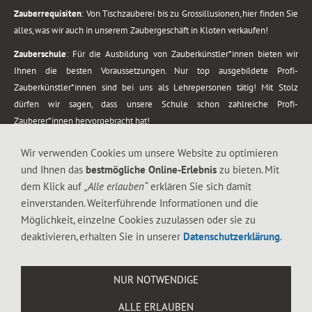
Zauberrequisiten
: Von Tischzauberei bis zu Grossillusionen, hier finden Sie
alles, was wir auch in unserem Zaubergeschäft in Kloten verkaufen!
Zauberschule
: Für die Ausbildung von Zauberkünstler*innen bieten wir
Ihnen die besten Voraussetzungen. Nur top ausgebildete Profi-
Zauberkünstler*innen sind bei uns als Lehrepersonen tätig! Mit Stolz
dürfen wir sagen, dass unsere Schule schon zahlreiche Profi-
Zauberer*innen hervorgebracht hat!
Zaubershows
: Grosses Repertoire an Zaubershows, diese erstrecken sich
Wir verwenden Cookies um unsere Website zu optimieren
vom Kinderprogramm bis zur Tischzauberei. Lassen Sie sich faszinieren von
und Ihnen das
bestmögliche Online-Erlebnis
zu bieten. Mit
meiner Zauber-Sprech-Show, angerührt mit sprachlichen Sequenzen,
dem Klick auf
„Alle erlauben“
erklären Sie sich damit
gewürzt mit Gags und visuellen Illusionen wie Kaninchen, Vasen, Seilen,
einverstanden. Weiterführende Informationen und die
Flüssigkeit, Seidentuch, Zauberstab, Rose und Gurken.
Möglichkeit, einzelne Cookies zuzulassen oder sie zu
.
deaktivieren, erhalten Sie in unserer
Datenschutzerklärung
.
Alle Rechte vorbehalten. © 1988-2026 Magic Zylinder
NUR NOTWENDIGE
.
ALLE ERLAUBEN
044 813 67 40
Flughafenstrasse 4, 8302 Kloten