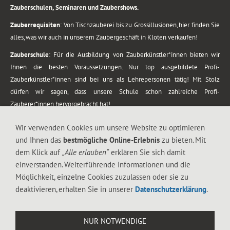
Zauberschulen, Seminaren und Zaubershows.
Zauberrequisiten
: Von Tischzauberei bis zu Grossillusionen, hier finden Sie
alles, was wir auch in unserem Zaubergeschäft in Kloten verkaufen!
Zauberschule
: Für die Ausbildung von Zauberkünstler*innen bieten wir
Ihnen die besten Voraussetzungen. Nur top ausgebildete Profi-
Zauberkünstler*innen sind bei uns als Lehrepersonen tätig! Mit Stolz
dürfen wir sagen, dass unsere Schule schon zahlreiche Profi-
Zauberer*innen hervorgebracht hat!
Zaubershows
: Grosses Repertoire an Zaubershows, diese erstrecken sich
Wir verwenden Cookies um unsere Website zu optimieren
vom Kinderprogramm bis zur Tischzauberei. Lassen Sie sich faszinieren von
und Ihnen das
bestmögliche Online-Erlebnis
zu bieten. Mit
meiner Zauber-Sprech-Show, angerührt mit sprachlichen Sequenzen,
dem Klick auf
„Alle erlauben“
erklären Sie sich damit
gewürzt mit Gags und visuellen Illusionen wie Kaninchen, Vasen, Seilen,
einverstanden. Weiterführende Informationen und die
Flüssigkeit, Seidentuch, Zauberstab, Rose und Gurken.
Möglichkeit, einzelne Cookies zuzulassen oder sie zu
.
deaktivieren, erhalten Sie in unserer
Datenschutzerklärung
.
Alle Rechte vorbehalten. © 1988-2026 Magic Zylinder
NUR NOTWENDIGE
.