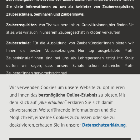
Sie viele Informationen zu uns als Anbieter von Zauberrequisiten,
Zauberschulen, Seminaren und Zaubershows.
Zauberrequisiten
: Von Tischzauberei bis zu Grossillusionen, hier finden Sie
alles, was wir auch in unserem Zaubergeschäft in Kloten verkaufen!
Zauberschule
: Für die Ausbildung von Zauberkünstler*innen bieten wir
Ihnen die besten Voraussetzungen. Nur top ausgebildete Profi-
Zauberkünstler*innen sind bei uns als Lehrepersonen tätig! Mit Stolz
dürfen wir sagen, dass unsere Schule schon zahlreiche Profi-
Zauberer*innen hervorgebracht hat!
Zaubershows
: Grosses Repertoire an Zaubershows, diese erstrecken sich
Wir verwenden Cookies um unsere Website zu optimieren
vom Kinderprogramm bis zur Tischzauberei. Lassen Sie sich faszinieren von
und Ihnen das
bestmögliche Online-Erlebnis
zu bieten. Mit
meiner Zauber-Sprech-Show, angerührt mit sprachlichen Sequenzen,
dem Klick auf
„Alle erlauben“
erklären Sie sich damit
gewürzt mit Gags und visuellen Illusionen wie Kaninchen, Vasen, Seilen,
einverstanden. Weiterführende Informationen und die
Flüssigkeit, Seidentuch, Zauberstab, Rose und Gurken.
Möglichkeit, einzelne Cookies zuzulassen oder sie zu
.
deaktivieren, erhalten Sie in unserer
Datenschutzerklärung
.
Alle Rechte vorbehalten. © 1988-2026 Magic Zylinder