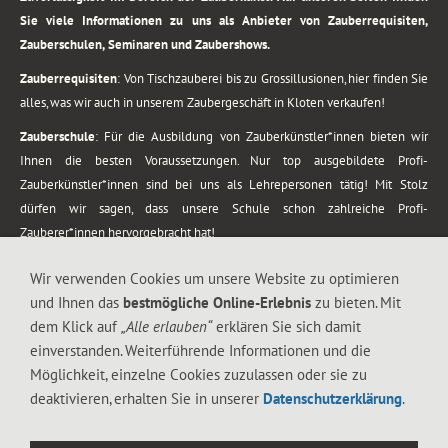
Sie viele Informationen zu uns als Anbieter von Zauberrequisiten,
Zauberschulen, Seminaren und Zaubershows.
Zauberrequisiten
: Von Tischzauberei bis zu Grossillusionen, hier finden Sie
alles, was wir auch in unserem Zaubergeschäft in Kloten verkaufen!
Zauberschule
: Für die Ausbildung von Zauberkünstler*innen bieten wir
Ihnen die besten Voraussetzungen. Nur top ausgebildete Profi-
Zauberkünstler*innen sind bei uns als Lehrepersonen tätig! Mit Stolz
dürfen wir sagen, dass unsere Schule schon zahlreiche Profi-
Zauberer*innen hervorgebracht hat!
Zaubershows
: Grosses Repertoire an Zaubershows, diese erstrecken sich
Wir verwenden Cookies um unsere Website zu optimieren
vom Kinderprogramm bis zur Tischzauberei. Lassen Sie sich faszinieren von
und Ihnen das
bestmögliche Online-Erlebnis
zu bieten. Mit
meiner Zauber-Sprech-Show, angerührt mit sprachlichen Sequenzen,
dem Klick auf
„Alle erlauben“
erklären Sie sich damit
gewürzt mit Gags und visuellen Illusionen wie Kaninchen, Vasen, Seilen,
einverstanden. Weiterführende Informationen und die
Flüssigkeit, Seidentuch, Zauberstab, Rose und Gurken.
Möglichkeit, einzelne Cookies zuzulassen oder sie zu
.
deaktivieren, erhalten Sie in unserer
Datenschutzerklärung
.
Alle Rechte vorbehalten. © 1988-2026 Magic Zylinder