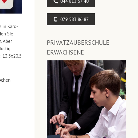
044 813 67 40
079 583 86 87
s in Karo-
den Sie
. Aber
PRIVATZAUBERSCHULE
lustig
ERWACHSENE
: 13,5x20,5
ochen