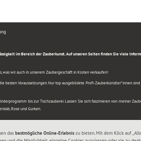
ung
rlässigkeit im Bereich der Zauberkunst. Auf unseren Seiten finden Sie viele Info
lles, was wir auch in unserem Zaubergeschäft in Kloten verkaufen!
ie besten Voraussetzungen. Nur top ausgebildete Profi-Zauberkünstler*innen sind b
 Kinderprogramm bis zur Tischzauberei. Lassen Sie sich faszinieren von meiner Za
berstab, Rose und Gurken.
nen das
bestmögliche Online-Erlebnis
zu bieten. Mit dem Klick auf
„All
nen und die Möglichkeit, einzelne Cookies zuzulassen oder sie zu deakt