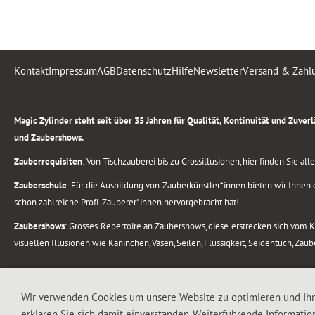
Kontakt
Impressum
AGB
Datenschutz
Hilfe
Newsletter
Versand & Zahl
.
Magic Zylinder steht seit über 35 Jahren für Qualität, Kontinuität und Zuve
und Zaubershows.
Zauberrequisiten
: Von Tischzauberei bis zu Grossillusionen, hier finden Sie a
Zauberschule
: Für die Ausbildung von Zauberkünstler*innen bieten wir Ihnen d
schon zahlreiche Profi-Zauberer*innen hervorgebracht hat!
Zaubershows
: Grosses Repertoire an Zaubershows, diese erstrecken sich vom
visuellen Illusionen wie Kaninchen, Vasen, Seilen, Flüssigkeit, Seidentuch, Zau
.
Alle Rechte vorbehalten. © 1988-2026 Magic Zylinder
Wir verwenden Cookies um unsere Website zu optimieren und Ih
erklären Sie sich damit einverstanden. Weiterführende Informatio
.