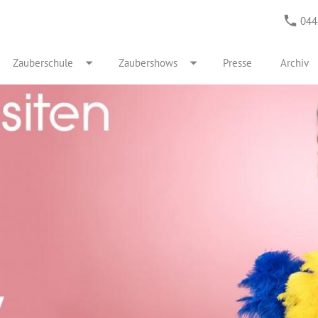
044
Zauberschule
Zaubershows
Presse
Archiv