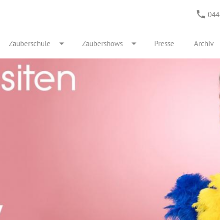
044
Zauberschule
Zaubershows
Presse
Archiv