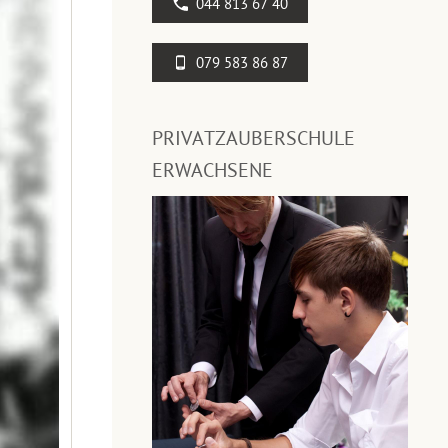
044 813 67 40
079 583 86 87
PRIVATZAUBERSCHULE
ERWACHSENE