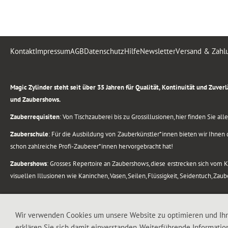
Kontakt
Impressum
AGB
Datenschutz
Hilfe
Newsletter
Versand & Zahl
.
Magic Zylinder steht seit über 35 Jahren für Qualität, Kontinuität und Zuve
und Zaubershows.
Zauberrequisiten
: Von Tischzauberei bis zu Grossillusionen, hier finden Sie a
Zauberschule
: Für die Ausbildung von Zauberkünstler*innen bieten wir Ihnen d
schon zahlreiche Profi-Zauberer*innen hervorgebracht hat!
Zaubershows
: Grosses Repertoire an Zaubershows, diese erstrecken sich vom
visuellen Illusionen wie Kaninchen, Vasen, Seilen, Flüssigkeit, Seidentuch, Zau
.
Alle Rechte vorbehalten. © 1988-2026 Magic Zylinder
Wir verwenden Cookies um unsere Website zu optimieren und Ih
erklären Sie sich damit einverstanden. Weiterführende Informatio
.