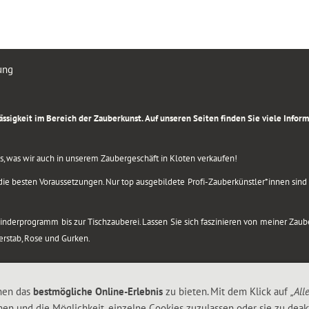
ung
rlässigkeit im Bereich der Zauberkunst. Auf unseren Seiten finden Sie viele Info
lles, was wir auch in unserem Zaubergeschäft in Kloten verkaufen!
ie besten Voraussetzungen. Nur top ausgebildete Profi-Zauberkünstler*innen sind b
 Kinderprogramm bis zur Tischzauberei. Lassen Sie sich faszinieren von meiner Za
berstab, Rose und Gurken.
nen das
bestmögliche Online-Erlebnis
zu bieten. Mit dem Klick auf
„All
nen und die Möglichkeit, einzelne Cookies zuzulassen oder sie zu deakt