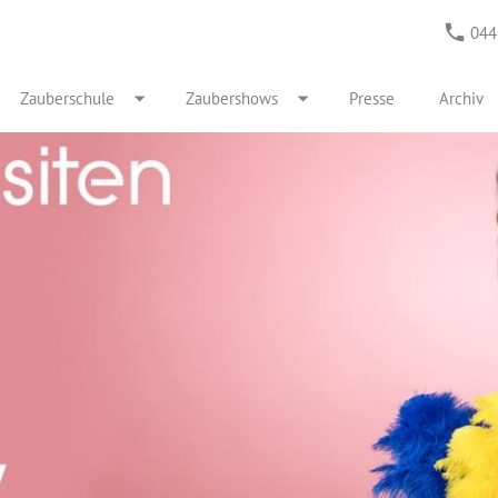
044
Zauberschule
Zaubershows
Presse
Archiv