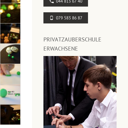
044 813 67 40
079 583 86 87
PRIVATZAUBERSCHULE
ERWACHSENE